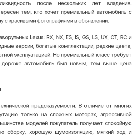
иквидность после нескольких лет владения.
тересен тем, кто хочет премиальный автомобиль с
ну с красивыми фотографиями в объявлении.
рульных Lexus: RX, NX, ES, IS, GS, LS, UX, CT, RC и
идные версии, богатые комплектации, редкие цвета,
атной эксплуатацией. Но премиальный класс требует
м дороже автомобиль был новым, тем выше цена
и
технической предсказуемости. В отличие от многих
утацию только на сложных моторах, агрессивной
льшинстве моделей покупатель получает спокойную
ую сборку, хорошую шумоизоляцию, мягкий ход и