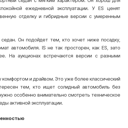
фортный седан с мягким характером. Он хорош для
спокойной ежедневной эксплуатации. У ES ценят
твенную отделку и гибридные версии с умеренным
 седан. Он подойдет тем, кто хочет ниже посадку,
ат автомобиля. IS не так просторен, как ES, зато
ее. На аукционах встречаются версии с разными
 комфортом и драйвом. Это уже более классический
тересен тем, кто ищет солидный автомобиль без
 нужно особенно внимательно смотреть техническое
леды активной эксплуатации.
венностью