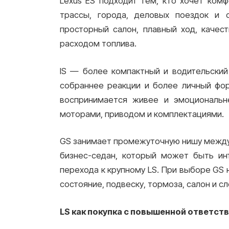
Lexus ES подходит тем, кто хочет ком
трассы, города, деловых поездок и 
просторный салон, плавный ход, качес
расходом топлива.
IS — более компактный и водительский
собраннее реакции и более личный форм
воспринимается живее и эмоциональн
моторами, приводом и комплектациями.
GS занимает промежуточную нишу между
бизнес-седан, который может быть ин
перехода к крупному LS. При выборе GS
состояние, подвеску, тормоза, салон и с
LS как покупка с повышенной ответст